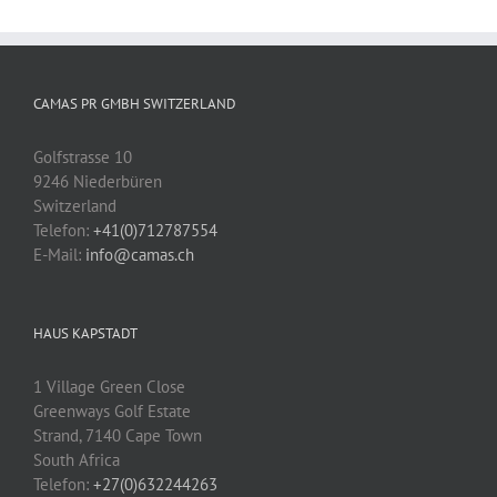
CAMAS PR GMBH SWITZERLAND
Golfstrasse 10
9246 Niederbüren
Switzerland
Telefon:
+41(0)712787554
E-Mail:
info@camas.ch
HAUS KAPSTADT
1 Village Green Close
Greenways Golf Estate
Strand, 7140 Cape Town
South Africa
Telefon:
+27(0)632244263