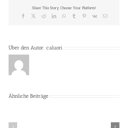
/
Share This Story, Choose Your Platform!
The
Langa
Facebook
X
Reddit
LinkedIn
WhatsApp
Tumblr
Pinterest
Vk
E-
Kidshome
Mail
is
occupied
Über den Autor:
caluori
Ähnliche Beiträge
Ostern
im