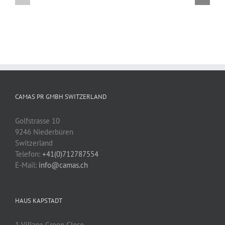
Kinder
Kinderheim
unterstützen
und
Patenschaft
vermittelt!
CAMAS PR GMBH SWITZERLAND
Golfstrasse 10
9246 Niederbüren
Switzerland
Telefon:
+41(0)712787554
E-Mail:
info@camas.ch
HAUS KAPSTADT
1 Village Green Close