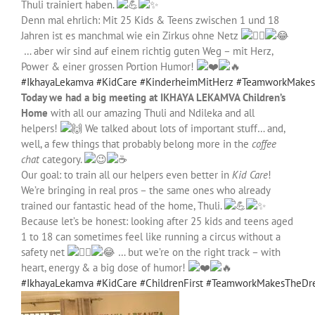
Thuli trainiert haben.
Denn mal ehrlich: Mit 25 Kids & Teens zwischen 1 und 18
Jahren ist es manchmal wie ein Zirkus ohne Netz
… aber wir sind auf einem richtig guten Weg – mit Herz,
Power & einer grossen Portion Humor!
#IkhayaLekamva
#KidCare
#KinderheimMitHerz
#TeamworkMake
Today we had a big meeting at IKHAYA LEKAMVA Children’s
Home
with all our amazing Thuli and Ndileka and all
helpers!
We talked about lots of important stuff… and,
well, a few things that probably belong more in the
coffee
chat
category.
Our goal: to train all our helpers even better in
Kid Care
!
We’re bringing in real pros – the same ones who already
trained our fantastic head of the home, Thuli.
Because let’s be honest: looking after 25 kids and teens aged
1 to 18 can sometimes feel like running a circus without a
safety net
… but we’re on the right track – with
heart, energy & a big dose of humor!
#IkhayaLekamva
#KidCare
#ChildrenFirst
#TeamworkMakesTheDr