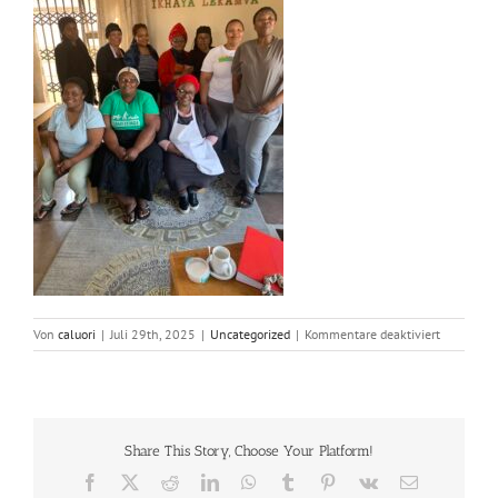
für
Von
caluori
|
Juli 29th, 2025
|
Uncategorized
|
Kommentare deaktiviert
Meeting
at
Kidshome
Share This Story, Choose Your Platform!
Facebook
X
Reddit
LinkedIn
WhatsApp
Tumblr
Pinterest
Vk
E-