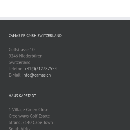
CAMAS PR GMBH SWITZERLAND
Golfstrasse 10
9246 Niederbüren
Switzerland
Telefon:
+41(0)712787554
E-Mail:
info@camas.ch
HAUS KAPSTADT
1 Village Green Close
Greenways Golf Estate
Strand, 7140 Cape Town
South Africa