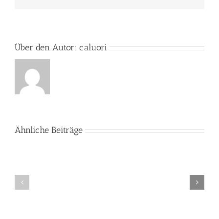
Mail
Über den Autor:
caluori
Ähnliche Beiträge
Ostern
im
Kinder
Kinderheim
unterstützen
und
Patenschaft
vermittelt!