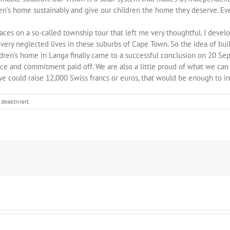
en’s home sustainably and give our children the home they deserve. Ever
laces on a so-called township tour that left me very thoughtful. I develo
very neglected lives in these suburbs of Cape Town. So the idea of bui
ldren’s home in Langa finally came to a successful conclusion on 20 Se
nce and commitment paid off. We are also a little proud of what we can
we could raise 12,000 Swiss francs or euros, that would be enough to ins
für
deaktiviert
Solar
Lösung
für
das
Kinderheim
„IKHAYA
LEKAMVA“