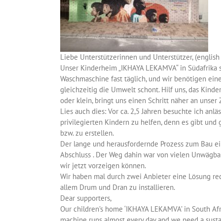
Liebe Unterstützerinnen und Unterstützer, (english 
Unser Kinderheim „IKHAYA LEKAMVA“ in Südafrika st
Waschmaschine fast täglich, und wir benötigen ein
gleichzeitig die Umwelt schont. Hilf uns, das Kind
oder klein, bringt uns einen Schritt näher an unser 
Lies auch dies: Vor ca. 2,5 Jahren besuchte ich anlä
privilegierten Kindern zu helfen, denn es gibt und
bzw. zu erstellen.
Der lange und herausfordernde Prozess zum Bau ein
Abschluss . Der Weg dahin war von vielen Unwägbar
wir jetzt vorzeigen können.
Wir haben mal durch zwei Anbieter eine Lösung re
allem Drum und Dran zu installieren.
Dear supporters,
Our children’s home ‘IKHAYA LEKAMVA’ in South Afric
machine runs almost every day and we need a sustai