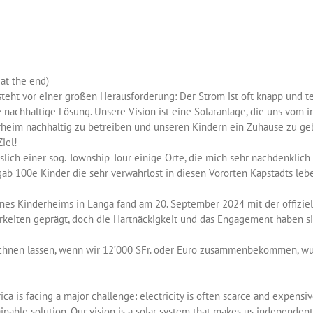
at the end)
eht vor einer großen Herausforderung: Der Strom ist oft knapp und te
e nachhaltige Lösung. Unsere Vision ist eine Solaranlage, die uns vom
erheim nachhaltig zu betreiben und unseren Kindern ein Zuhause zu geb
Ziel!
sslich einer sog. Township Tour einige Orte, die mich sehr nachdenklich
 gab 100e Kinder die sehr verwahrlost in diesen Vororten Kapstadts le
es Kinderheims in Langa fand am 20. September 2024 mit der offiziel
keiten geprägt, doch die Hartnäckigkeit und das Engagement haben sich
chnen lassen, wenn wir 12’000 SFr. oder Euro zusammenbekommen, würd
a is facing a major challenge: electricity is often scarce and expensi
nable solution. Our vision is a solar system that makes us independen