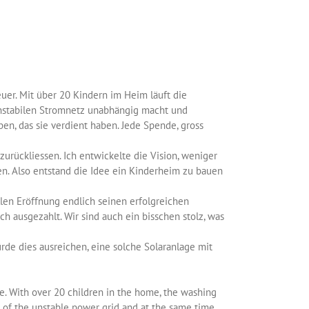
uer. Mit über 20 Kindern im Heim läuft die
 instabilen Stromnetz unabhängig macht und
en, das sie verdient haben. Jede Spende, gross
 zurückliessen. Ich entwickelte die Vision, weniger
ben. Also entstand die Idee ein Kinderheim zu bauen
len Eröffnung endlich seinen erfolgreichen
 ausgezahlt. Wir sind auch ein bisschen stolz, was
e dies ausreichen, eine solche Solaranlage mit
ve. With over 20 children in the home, the washing
t of the unstable power grid and at the same time