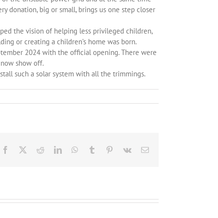
y donation, big or small, brings us one step closer
ped the vision of helping less privileged children,
lding or creating a children’s home was born.
ptember 2024 with the official opening. There were
 now show off.
tall such a solar system with all the trimmings.
Facebook
X
Reddit
LinkedIn
WhatsApp
Tumblr
Pinterest
Vk
E-
Mail