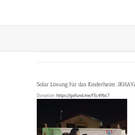
Zum
Inhalt
springen
Solar Lösung für das Kinderheim „IKH
Donation:
https://gofund.me/f3c49bc7