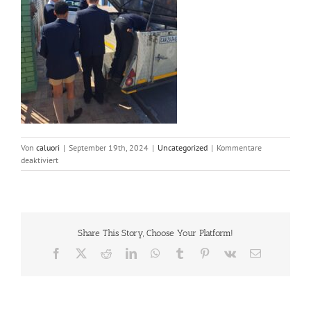
Von
caluori
|
September 19th, 2024
|
Uncategorized
|
Kommentare
für
deaktiviert
Bishops
College
initiative
Share This Story, Choose Your Platform!
Facebook
X
Reddit
LinkedIn
WhatsApp
Tumblr
Pinterest
Vk
E-
Mail