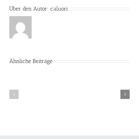
Über den Autor:
caluori
Ähnliche Beiträge
Ostern
im
Kinder
Kinderheim
unterstützen
und
Patenschaft
vermittelt!