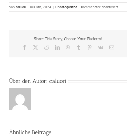
für
Von
caluori
|
Juli 8th, 2024
|
Uncategorized
|
Kommentare deaktiviert
Donation
from
Familie
Ackerman
(Pick
Share This Story, Choose Your Platform!
n
Pay)
Facebook
X
Reddit
LinkedIn
WhatsApp
Tumblr
Pinterest
Vk
E-
Mail
Über den Autor:
caluori
Ähnliche Beiträge