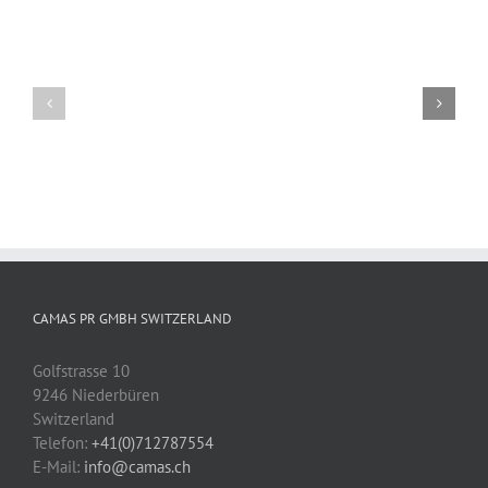
Kinder
UPdate
unterstützen
CAMAS PR GMBH SWITZERLAND
Golfstrasse 10
9246 Niederbüren
Switzerland
Telefon:
+41(0)712787554
E-Mail:
info@camas.ch