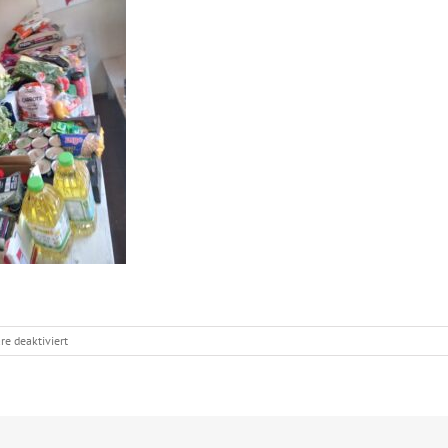
für
e deaktiviert
Food
Support