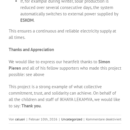
If, for example during winter, solar production is
reduced over several consecutive days, the system
automatically switches to external power supplied by
ESKOM
.
This ensures a continuous and reliable electricity supply at
all times.
Thanks and Appreciation
We would like to express our heartfelt thanks to
Simon
Pieren
and all of his fellow supporters who made this project
possible: see above
This project is a strong example of what collective
commitment, trust, and solidarity can achieve. On behalf of
all the children and staff of IKHAYA LEKAMVA, we would like
to say:
Thank you
.
für
Von
caluori
|
Februar 10th, 2026
|
Uncategorized
|
Kommentare deaktiviert
Solari
im