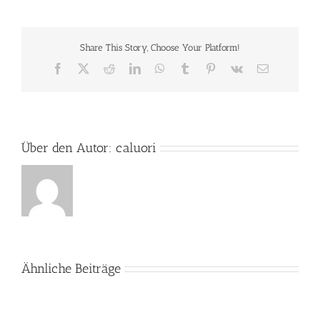
Kinde
IKHAY
LEKA
Share This Story, Choose Your Platform!
Facebook
X
Reddit
LinkedIn
WhatsApp
Tumblr
Pinterest
Vk
E-
Mail
Über den Autor:
caluori
Ähnliche Beiträge