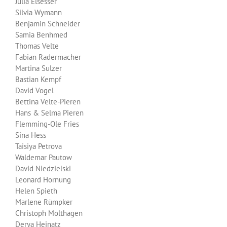
Julia Elsesser
Silvia Wymann
Benjamin Schneider
Samia Benhmed
Thomas Velte
Fabian Radermacher
Martina Sulzer
Bastian Kempf
David Vogel
Bettina Velte-Pieren
Hans & Selma Pieren
Flemming-Ole Fries
Sina Hess
Taisiya Petrova
Waldemar Pautow
David Niedzielski
Leonard Hornung
Helen Spieth
Marlene Rümpker
Christoph Molthagen
Derya Heinatz