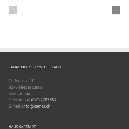
Ostern
im
Kinder
Kinderheim
unterstützen
und
Patenschaft
vermittelt!
CAMAS PR GMBH SWITZERLAND
Golfstrasse 10
9246 Niederbüren
Switzerland
Telefon:
+41(0)712787554
E-Mail:
info@camas.ch
HAUS KAPSTADT